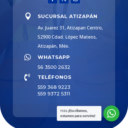

SUCURSAL ATIZAPÁN
Av. Juarez 31, Atizapan Centro,
52900 Cdad. López Mateos,
Atizapán, Méx.

WHATSAPP
56 3500 2632

TELÉFONOS
559 368 9223
559 9372 5311
Hola
¡Escríbenos,
estamos para servirte!