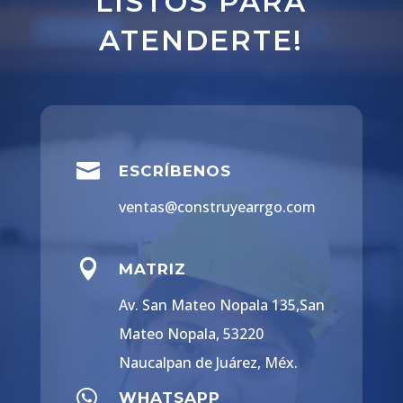
LISTOS PARA
ATENDERTE!

ESCRÍBENOS
ventas@construyearrgo.com

MATRIZ
Av. San Mateo Nopala 135,San
Mateo Nopala, 53220
Naucalpan de Juárez, Méx.

WHATSAPP