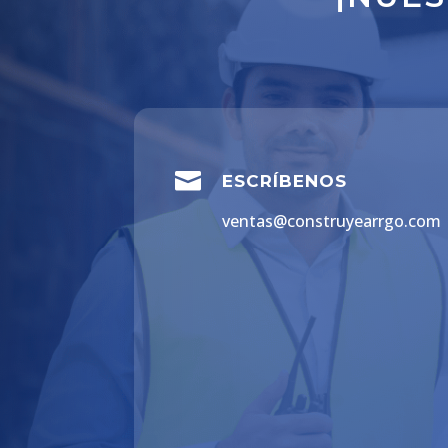

ESCRÍBENOS
ventas@construyearrgo.com