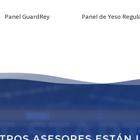
Panel GuardRey
Panel de Yeso Regul
T STAR
TROS ASESORES ESTÁN 