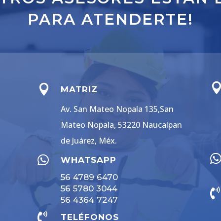
PARA ATENDERTE!

MATRIZ
Av. San Mateo Nopala 135,San
Mateo Nopala, 53220 Naucalpan
de Juárez, Méx.

WHATSAPP
56 4789 6470
56 5780 3044

56 4364 7247

TELÉFONOS