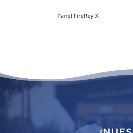
base
Panel FireRey X
GE
¡NUES