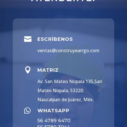

ESCRÍBENOS
ventas@construyearrgo.com

MATRIZ
Av. San Mateo Nopala 135,San
Mateo Nopala, 53220
Naucalpan de Juárez, Méx.

WHATSAPP
56 4789 6470
56 5780 3044