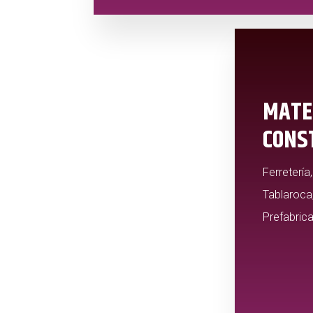
MATE
CONS
Ferretería
Tablaroca
Prefabric