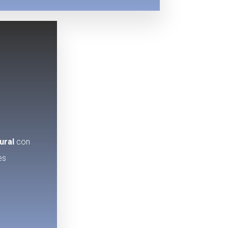
ural
con
es