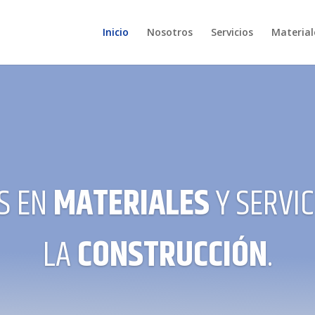
Inicio
Nosotros
Servicios
Material
S EN
MATERIALES
Y
SERVIC
LA
CONSTRUCCIÓN
.
RENTA DE
MAQUINARIA