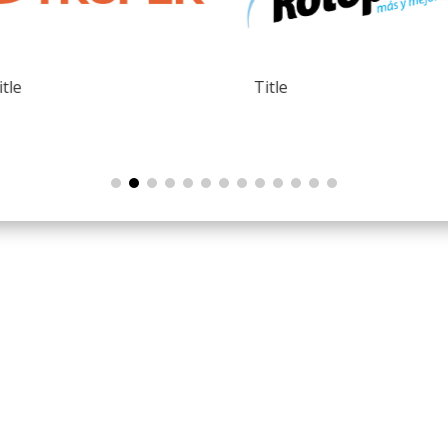
itle
Title